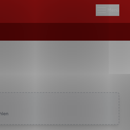
Menü
hlen