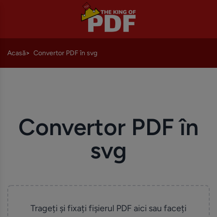
Acasă
Convertor PDF în svg
Convertor PDF în
svg
Trageți și fixați fișierul PDF aici sau faceți