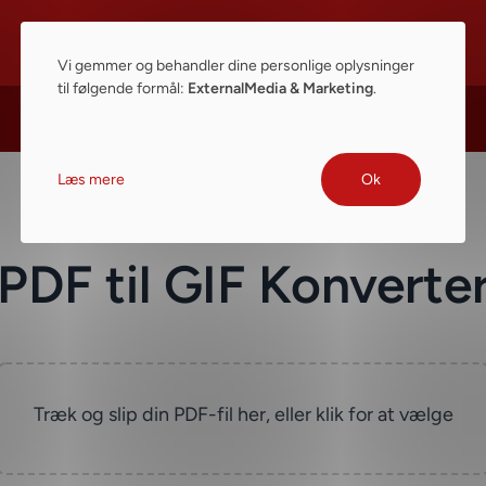
Vi gemmer og behandler dine personlige oplysninger
til følgende formål:
ExternalMedia & Marketing
.
Læs mere
Ok
PDF til GIF Konverte
Træk og slip din PDF-fil her, eller klik for at vælge