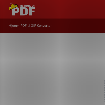
Hjem
PDF til GIF Konverter