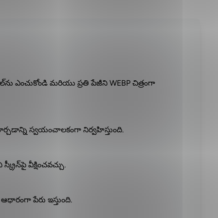
‌ను ఎంచుకోండి మరియు ప్రతి పేజీని WEBP చిత్రంగా
్చడాన్ని స్వయంచాలకంగా నిర్వహిస్తుంది.
రీన్‌పై వీక్షించవచ్చు.
య ఆధారంగా పేరు ఇస్తుంది.