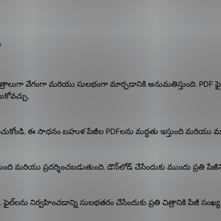
ం
రాలుగా వేగంగా మరియు సులభంగా మార్చడానికి అనుమతిస్తుంది. PDF ఫైల్
ేసుకోవచ్చు.
ని ఎంచుకోండి. ఈ సాధనం బహుళ పేజీల PDFలను మద్దతు ఇస్తుంది మరియు మార
ి మరియు ప్రదర్శించబడుతుంది. డౌన్‌లోడ్ చేసేందుకు ముందు ప్రతి పేజీని స్క్
. ఫైల్‌లను నిర్వహించడాన్ని సులభతరం చేసేందుకు ప్రతి చిత్రానికి పేజీ సంఖ్