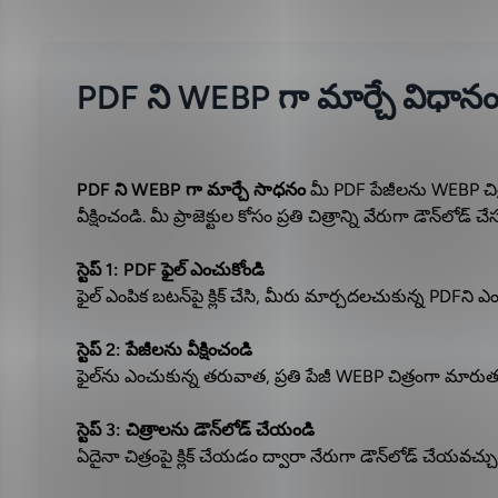
PDF ని WEBP గా మార్చే విధాన
PDF ని WEBP గా మార్చే సాధనం
మీ PDF పేజీలను WEBP చిత్
వీక్షించండి. మీ ప్రాజెక్టుల కోసం ప్రతి చిత్రాన్ని వేరుగా డౌన్‌లోడ్ చ
స్టెప్ 1: PDF ఫైల్ ఎంచుకోండి
ఫైల్ ఎంపిక బటన్‌పై క్లిక్ చేసి, మీరు మార్చదలచుకున్న PDF
స్టెప్ 2: పేజీలను వీక్షించండి
ఫైల్‌ను ఎంచుకున్న తరువాత, ప్రతి పేజీ WEBP చిత్రంగా మారుతుంద
స్టెప్ 3: చిత్రాలను డౌన్‌లోడ్ చేయండి
ఏదైనా చిత్రంపై క్లిక్ చేయడం ద్వారా నేరుగా డౌన్‌లోడ్ చేయవచ్చు