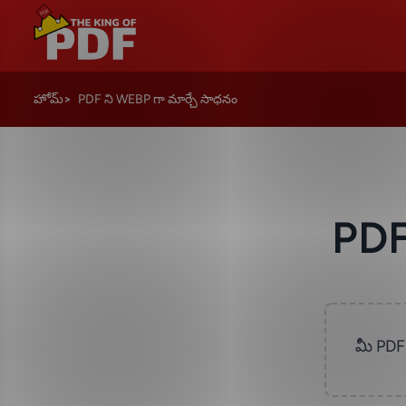
హోమ్
PDF ని WEBP గా మార్చే సాధనం
PDF
మీ PDF ఫ