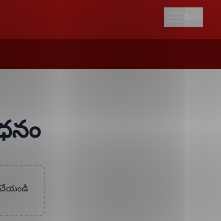
మెనూ
ాధనం
క్ చేయండి