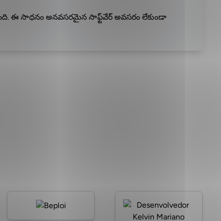
ి. ఈ సాధనం అనవసరమైన సాఫ్ట్‌వేర్ అవసరం లేకుండా