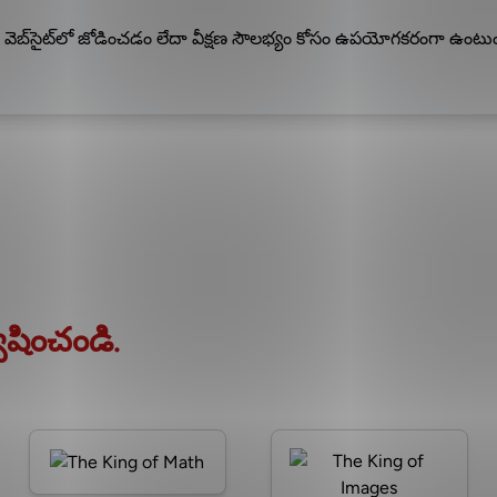
‌సైట్‌లో జోడించడం లేదా వీక్షణ సౌలభ్యం కోసం ఉపయోగకరంగా ఉంటుంద
షించండి.