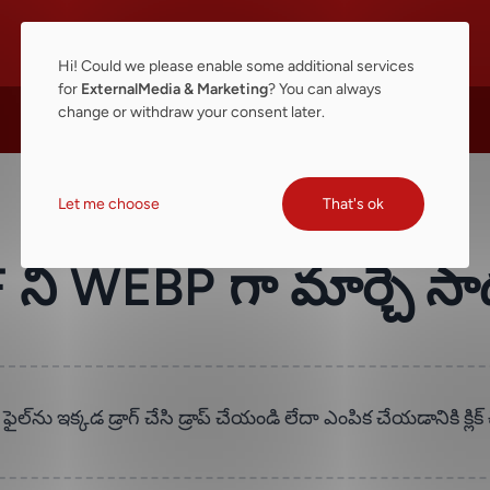
Hi! Could we please enable some additional services
for
ExternalMedia & Marketing
? You can always
change or withdraw your consent later.
Let me choose
That's ok
 ని WEBP గా మార్చే స
ైల్‌ను ఇక్కడ డ్రాగ్ చేసి డ్రాప్ చేయండి లేదా ఎంపిక చేయడానికి క్లి