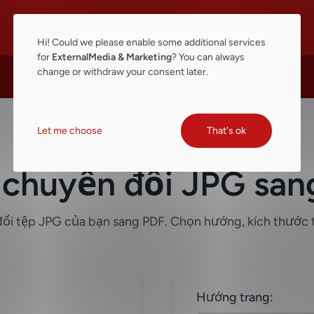
Hi! Could we please enable some additional services
for
ExternalMedia & Marketing
? You can always
change or withdraw your consent later.
Let me choose
That's ok
h chuyển đổi JPG san
i tệp JPG của bạn sang PDF. Chọn hướng, kích thước 
Hướng trang: